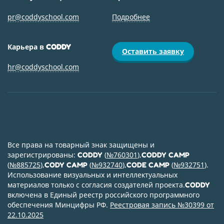
pr@coddyschool.com
Подробнее
Карьера в
CODDY
Оставить заявку
hr@coddyschool.com
Все права на товарный знак защищены и
зарегистрированы:
(
№760301
),
CODDY
CODDY CAMP
(
№885725
),
(
№932740
),
(
№932751
).
CODY CAMP
CODE CAMP
Использование визуальных и интеллектуальных
материалов только с согласия создателей проекта.
CODDY
включена в Единый реестр российского программного
обеспечения Минцифры РФ.
Реестровая запись №30399 от
22.10.2025