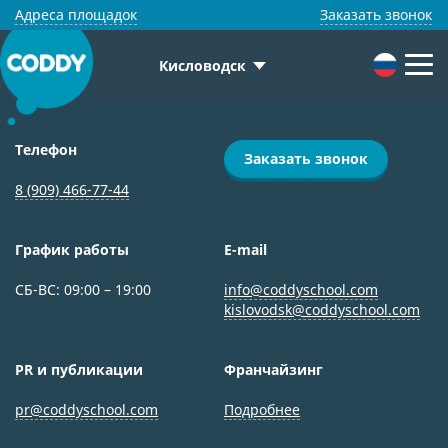
Адреса площадок
Заказать звонок
Кисловодск
Телефон
Заказать звонок
8 (909) 466-77-44
График работы
E-mail
СБ-ВС: 09:00 – 19:00
info@coddyschool.com
kislovodsk@coddyschool.com
PR и публикации
Франчайзинг
pr@coddyschool.com
Подробнее