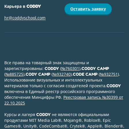
Карьера в
CODDY
Оставить заявку
hr@coddyschool.com
Все права на товарный знак защищены и
зарегистрированы:
(
№760301
),
CODDY
CODDY CAMP
(
№885725
),
(
№932740
),
(
№932751
).
CODY CAMP
CODE CAMP
Использование визуальных и интеллектуальных
материалов только с согласия создателей проекта.
CODDY
включена в Единый реестр российского программного
обеспечения Минцифры РФ.
Реестровая запись №30399 от
22.10.2025
Курсы и лагеря
не являются официальными
CODDY
продуктами MIT Media Lab
®
, Mojang
®
, Roblox
®
, Epic
Games
®
, Unity
®
, CodeСombat
®
, Crytek
®
, Apple
®
, Blender
®
,