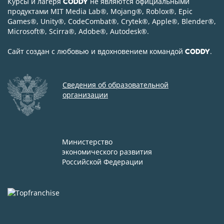
Курсы и лагеря
не являются официальными
CODDY
продуктами MIT Media Lab
®
, Mojang
®
, Roblox
®
, Epic
Games
®
, Unity
®
, CodeСombat
®
, Crytek
®
, Apple
®
, Blender
®
,
Microsoft
®
, Scirra
®
, Adobe
®
, Autodesk
®
.
Сайт создан с любовью и вдохновением командой
.
CODDY
Сведения об образовательной
организации
Министерство
экономического развития
Российской Федерации