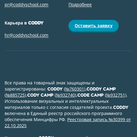
pr@coddyschool.com
Подробнее
Карьера в
CODDY
Оставить заявку
hr@coddyschool.com
Все права на товарный знак защищены и
зарегистрированы:
(
№760301
),
CODDY
CODDY CAMP
(
№885725
),
(
№932740
),
(
№932751
).
CODY CAMP
CODE CAMP
Использование визуальных и интеллектуальных
материалов только с согласия создателей проекта.
CODDY
включена в Единый реестр российского программного
обеспечения Минцифры РФ.
Реестровая запись №30399 от
22.10.2025