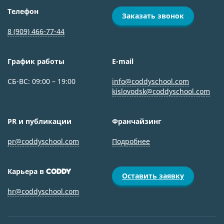
Телефон
Заказать звонок
8 (909) 466-77-44
График работы
E-mail
СБ-ВС: 09:00 – 19:00
info@coddyschool.com
kislovodsk@coddyschool.com
PR и публикации
Франчайзинг
pr@coddyschool.com
Подробнее
Карьера в
CODDY
Оставить заявку
hr@coddyschool.com