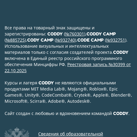
Все права на товарный знак защищены и
зарегистрированы:
(
№760301
),
CODDY
CODDY CAMP
(
№885725
),
(
№932740
),
(
№932751
).
CODY CAMP
CODE CAMP
Использование визуальных и интеллектуальных
материалов только с согласия создателей проекта.
CODDY
включена в Единый реестр российского программного
обеспечения Минцифры РФ.
Реестровая запись №30399 от
22.10.2025
Курсы и лагеря
не являются официальными
CODDY
продуктами MIT Media Lab
®
, Mojang
®
, Roblox
®
, Epic
Games
®
, Unity
®
, CodeСombat
®
, Crytek
®
, Apple
®
, Blender
®
,
Microsoft
®
, Scirra
®
, Adobe
®
, Autodesk
®
.
Сайт создан с любовью и вдохновением командой
.
CODDY
Сведения об образовательной